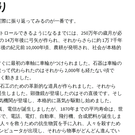
り
実際に振り返ってみるのが一番です。
トロールできるようになるまでには、250万年の歳月が必
 14万年後に弓矢が作られ、それからさらに約 1万 7千年
後の紀元前 10,000年頃、農耕が発明され、社会が本格的
の後すぐに最初の車軸に車輪がつけられました。石器は車輪の
取って代わられたのはそれから 2,000年も経たない頃で
きく動きました。
冶や石工のための革新的な道具が作られました。それから
が誕生しました。顕微鏡が登場したのはその直後です。そし
に蒸気機関が登場し、本格的に蒸気が駆動し始めました。
真、電信が誕生しましたが、1870年までの平均寿命は、世
50年で、電話、電灯、自動車、飛行機、合成肥料が誕生しま
、人々を救うための抗生物質を手に入れ、人々を殺すため
ンピュータが出現し、それから物事がどんどん進んでい