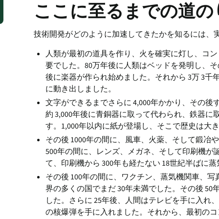
ここに至るまでの道の
技術開発がどのように加速してきたかを知るには、
人類が最初の道具を作り、火を確実に灯し、コン
要でした。80万年後に人類はベッドを発明し、その
後に楽器が作られ始めました。それから 3万 3千年
に動き出しました。
文字ができるまでさらに 4,000年かかり、そ
約 3,000年後に青銅器に取って代わられ、鉄器に
す。1,000年以内に紙が登場し、そこで歴史は大
その後 1000年の間に、風車、火薬、そして鍛
500年の間に、レンズ、メガネ、そして印刷機
て、印刷機から 300年も経たない 18世紀半ば
その後 100年の間に、ワクチン、蒸気機関車、写
界の多くの国でまだ 30年未満でした。その後 
した。さらに 25年後、人間はテレビを手に入れ
の核爆弾を手に入れました。それから、最初のコ