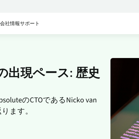
ス
会社情報
サポート
テム:
ム向け
セキュアアクセス
私たちのパートナーシップ:
Absoluteプラットフォー
Absolute製品の機能を支え
セキュリティ
Absolute Core
デバイスメーカー
ンポーネントについて詳細
ステム構成の複雑化によるセキュリティの脆弱性
モビリティと最新のエッジ技
これらの大手システムメーカ
覧ください。
す
術を考慮してゼロから設計
ーがファームウェアを組み込
出現ペース: 歴史
T
んでいます。
る
Absolute Edge
資産の管理およびリスクの低減
クイックリンク
サービスプロバイダー
ソフトウェア定義の境界にお
ける最適なユーザー体験を提
お客様のデバイスを管理し、
Absolute Persistence
teのCTOであるNicko van
供
保護します。
返ります。
デバイス互換性
Absolute Enterprise
リセラー
包括的なSSEによってウェブ、
認定パートナーを通じて購入
システム要件
クラウド、プライベートアプ
してください。
リ全体にわたるセキュリティ
セキュリティ対策
ディストリビューター
管理と脅威対策を提供