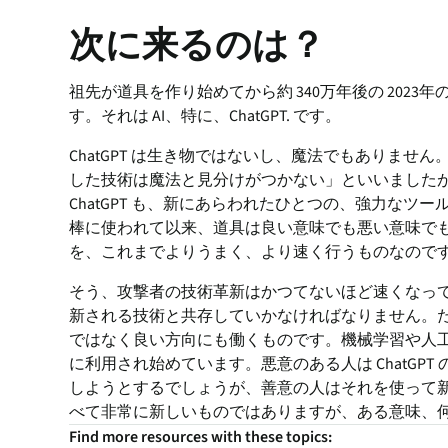
次に来るのは？
祖先が道具を作り始めてから約 340万年後の 202
す。それは AI、特に、ChatGPT. です。
ChatGPT は生き物ではないし、魔法でもありませ
した技術は魔法と見分けがつかない」といいましたが、
ChatGPT も、新にあらわれたひとつの、強力な
棒に使われて以来、道具は良い意味でも悪い意味でも使
を、これまでよりうまく、より速く行うものなので
そう、攻撃者の技術革新はかつてないほど速くなっ
新される技術と共存していかなければなりません。
ではなく良い方向にも働くものです。機械学習や人
に利用され始めています。悪意のある人は ChatGP
しようとするでしょうが、善意の人はそれを使って
べて非常に新しいものではありますが、ある意味、
Find more resources with these topics: