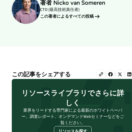
著者 Nicko van Someren
Absolute Ransomware
CTO (最高技術責任者)
Response
この著者によるすべての投稿
ランサムウェアの対応準備と
復旧時間を改善
この記事をシェアする
クイックリンク:
リソースライブラリでさらに詳
パートナーポータ
しく
業界をリードする専門家による最新のホワイトペーパ
デバイス互換性
ー、調査レポート、オンデマンドWebセミナーなどをご
覧ください。
リソースを探す