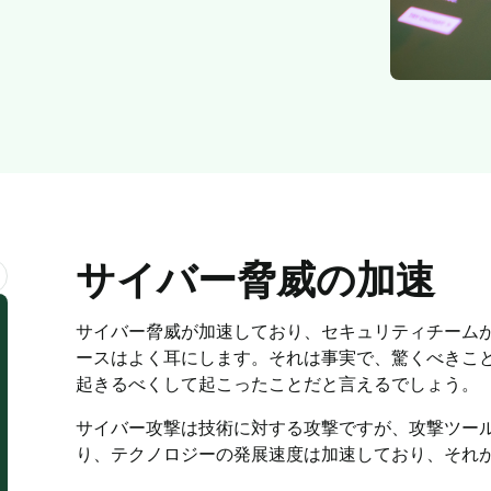
アブソリュート製品を世界中
認証
Absolute Insights for
で見つけましょう。
Network
家庭および小規模オフィ
ネットワークオペレータ
デジタル体験の監視における
けソリューション
ー
診断と修復機能を強化
エンタープライズモビリティ
Absolute Secure Web
の次の革命を推進します。
Gateway
テクノロジーアライアン
データを保護し、脅威を防
ス
ぎ、クラウドアプリへのアク
主要なセキュリティソリュー
セスを安全に守るウェブセキ
サイバー脅威の加速
ションと統合できます。
ュリティ
サイバー脅威が加速しており、セキュリティチーム
ースはよく耳にします。それは事実で、驚くべきこ
ル
起きるべくして起こったことだと言えるでしょう。
サイバー攻撃は技術に対する攻撃ですが、攻撃ツー
り、テクノロジーの発展速度は加速しており、それ