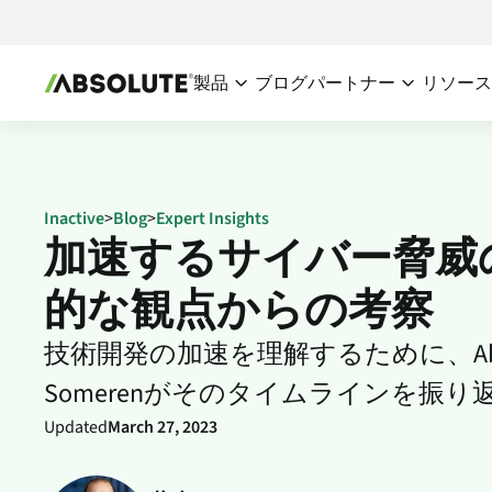
製品
ブログ
パートナー
リソー
セキュアエンドポイント
パートナーエコシス
チー
Absolute Visibility
パートナー概要
デバイスおよびアプリケーシ
シ
Inactive
>
Blog
>
Expert Insights
パートナーを探
ョンの健全性への信頼できる
加速するサイバー脅威の
I
情報源
パートナーにな
IT
的な観点からの考察
Absolute Control
リスクにさらされているデバ
技術開発の加速を理解するために、Absolu
イスとデータを保護するため
の重要な手段を提供
Somerenがそのタイムラインを振り
Absolute Resilience
Updated
March 27, 2023
アプリケーションのセルフヒ
ーリングと確実なリスク対応
を提供