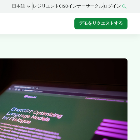
レジリエントCISOインナーサークル
ログイン
日本語
デモをリクエストする
ム
るコ
をご