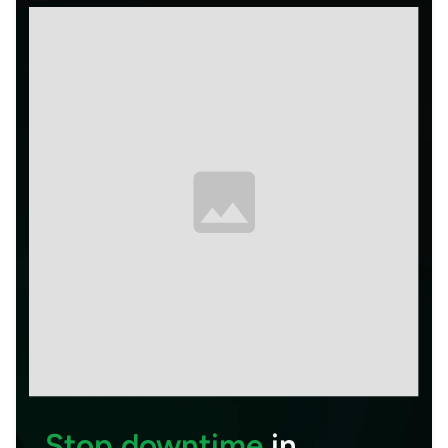
Stop downtime
in