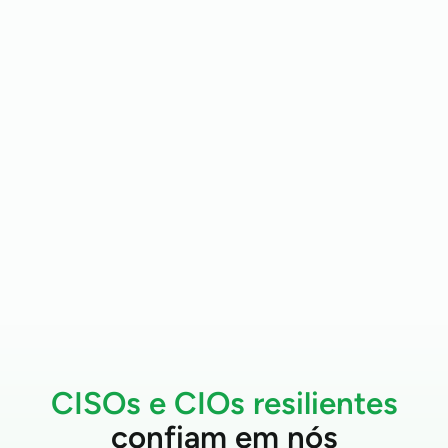
Somente a Absolute
Security cria uma conexão
inquebrável entre o
firmware do dispositivo e
a plataforma Absolute.
Inteligência
Somente a plataforma e
os dados da Absolute
Security oferecem de
forma única resiliência
cibernética em toda a sua
pilha de segurança.
Explore a tecnologia
de Persistence
CISOs e CIOs resilientes
confiam em nós