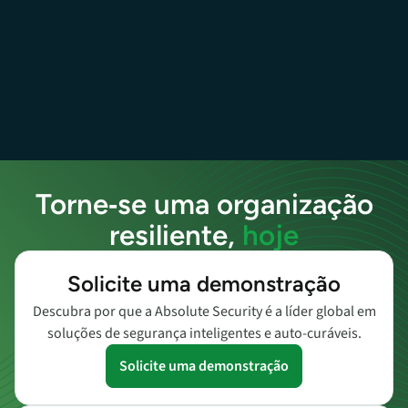
dos 50 principais governos locais dos EUA
4
das 5 principais companhias aéreas dos EUA
Torne‑se uma organização
resiliente,
hoje
Solicite uma demonstração
Descubra por que a Absolute Security é a líder global em
soluções de segurança inteligentes e auto‑curáveis.
Solicite uma demonstração