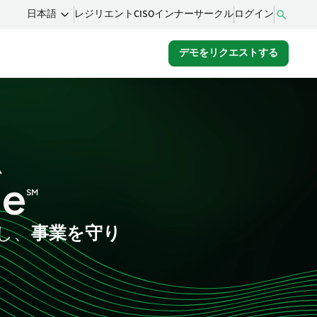
レジリエントCISOインナーサークル
ログイン
日本語
デモをリクエストする
ム
るコ
をご
ム
me
SM
し、
事業を守り