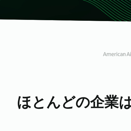
Absolute Ransomware
Response
ランサムウェアの対応準備と
復旧時間を改善
クイックリンク:
ほとんどの企業
パートナーポータ
デバイス互換性