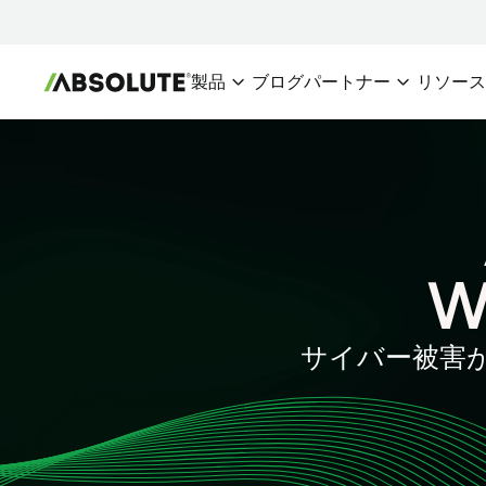
製品
ブログ
パートナー
リソー
セキュアエンドポイント
パートナーエコシス
チー
Absolute Visibility
パートナー概要
デバイスおよびアプリケーシ
シ
パートナーを探
ョンの健全性への信頼できる
I
情報源
パートナーにな
IT
W
Absolute Control
リスクにさらされているデバ
イスとデータを保護するため
サイバー被害
の重要な手段を提供
Absolute Resilience
アプリケーションのセルフヒ
ーリングと確実なリスク対応
を提供