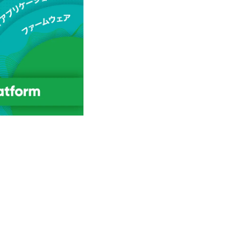
主ボタン
2 番
セキュリティの可
レジリエンスはセ
予防はリスクを低
続ます