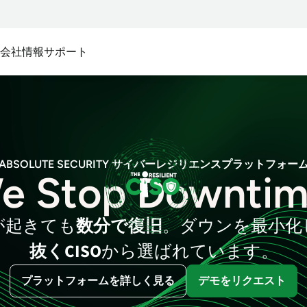
ス
会社情報
サポート
テム:
ム向け
セキュアアクセス
私たちのパートナーシップ:
Absoluteプラットフォー
Absolute製品の機能を支え
セキュリティ
Absolute Core
デバイスメーカー
ンポーネントについて詳細
ステム構成の複雑化によるセキュリティの脆弱性
モビリティと最新のエッジ技
これらの大手システムメーカ
覧ください。
す
術を考慮してゼロから設計
ーがファームウェアを組み込
T
んでいます。
ABSOLUTE SECURITY サイバーレジリエンスプラットフォー
る
Absolute Edge
資産の管理およびリスクの低減
e Stop Downti
クイックリンク
サービスプロバイダー
ソフトウェア定義の境界にお
ける最適なユーザー体験を提
お客様のデバイスを管理し、
Absolute Persistence
供
保護します。
が起きても
数分で復旧
。ダウンを最小化
デバイス互換性
Absolute Enterprise
リセラー
抜くCISO
から選ばれています。
包括的なSSEによってウェブ、
認定パートナーを通じて購入
システム要件
クラウド、プライベートアプ
してください。
プラットフォームを詳しく見る
デモをリクエスト
リ全体にわたるセキュリティ
セキュリティ対策
ディストリビューター
管理と脅威対策を提供