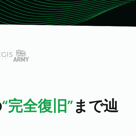
ス向
の
“完全復旧”
まで辿