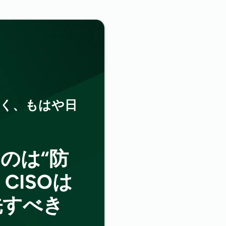
4,000億
なく、もはや日
年間システム停止コスト
のは“防
5.08百万
CISOは
ランサムウェア／恐喝攻撃
先すべき