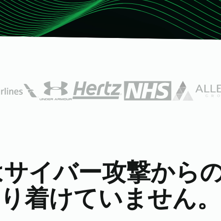
アブソリュート製品を世界中
認証
Absolute Insights for
で見つけましょう。
Network
家庭および小規模オフィ
ネットワークオペレータ
デジタル体験の監視における
けソリューション
ー
診断と修復機能を強化
エンタープライズモビリティ
Absolute Secure Web
の次の革命を推進します。
Gateway
テクノロジーアライアン
データを保護し、脅威を防
ス
ぎ、クラウドアプリへのアク
主要なセキュリティソリュー
セスを安全に守るウェブセキ
ションと統合できます。
ュリティ
はサイバー攻撃から
ル
り着けていません。