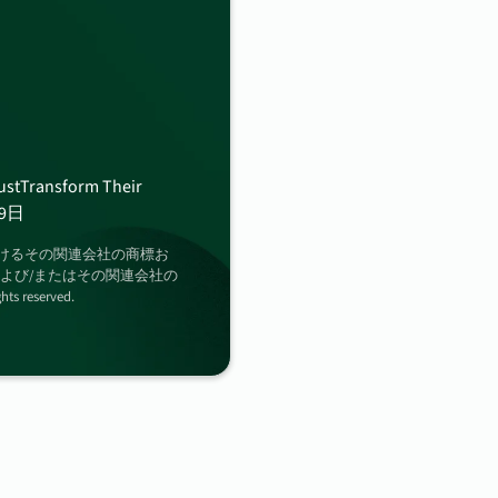
4.88百万
データ漏洩の平均被害コス
61%
ustTransform Their
外部委託先の脆弱性が原因
19日
の国におけるその関連会社の商標お
67万ドル
Inc.および/またはその関連会社の
eserved.
シャドウ AI 活用企業にお