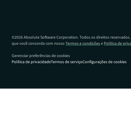
Dando-lhe uma vantagem na preparaçã
de ransomware em toda a sua frota de d
©
2026
Absolute Software Corporation. Todos os direitos reservados. O
que você concorda com nosso
Termos e condições
e
Política de pri
Gerenciar preferências de cookies
Política de privacidade
Termos de serviço
Configurações de cookies
Links rápidos:
Portal de pa
Compatibili
dispositivo