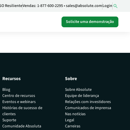
SO Resiliente
Vendas:
1-877-600-2295
•
sales@absolute.com
Login
Solicite uma demonstração
Recursos
Sobre
o definido
Blog
Sobre Absolute
Centro de recursos
Equipe de liderança
Eventos e webinars
Relações com investidores
ncia de
Histórias de sucesso de
Comunicados de imprensa
clientes
Nas notícias
Suporte
Legal
Comunidade Absoluta
Carreiras