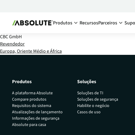
Produtos
Recursos
Parceiros
Supo
CBC GmbH
Secure Endpoint
Ecossistema d
Revendedor
Europa, Oriente Médio e África
Absolute Visibility
Visão gera
Aumente a visibilidade de seus disposit
parceiro
dentro e fora de sua rede corporativa.
Encontre 
Absolute Control
Produtos
Soluções
Torne-se 
Mantenha sempre o controle de todos 
dispositivos endpoint, mesmo que eles 
A plataforma Absolute
Soluções de TI
sua rede corporativa.
Compare produtos
Soluções de segurança
Requisitos do sistema
Habilite o negócio
Absolute Resilience
Atualizações de lançamento
Casos de uso
Aumente a resiliência cibernética de seu
Informações de segurança
endpoint e aplicações críticas.
Absolute para casa
Absolute Ransomware Respons