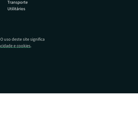
Transporte
o e recuperação
Utilitários
ispositivos.
Distribuidores
Encontre produtos Absolute
em todo o mundo.
Operadores de rede
 uso deste site significa
Impulsionando a próxima
vacidade e cookies
.
revolução na mobilidade
corporativa.
Alianças tecnológicas
Integre-se às principais
soluções de segurança.
rceiros
dade do