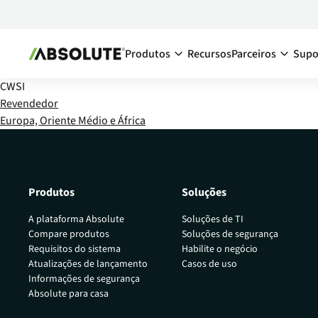
Produtos
Recursos
Parceiros
Supo
CWSI
Secure Endpoint
Ecossistema d
Revendedor
Europa, Oriente Médio e África
Absolute Visibility
Visão gera
Aumente a visibilidade de seus disposit
parceiro
dentro e fora de sua rede corporativa.
Encontre 
Absolute Control
Produtos
Soluções
Torne-se 
Mantenha sempre o controle de todos 
dispositivos endpoint, mesmo que eles 
A plataforma Absolute
Soluções de TI
sua rede corporativa.
Compare produtos
Soluções de segurança
Requisitos do sistema
Habilite o negócio
Absolute Resilience
Atualizações de lançamento
Casos de uso
Aumente a resiliência cibernética de seu
Informações de segurança
endpoint e aplicações críticas.
Absolute para casa
Absolute Ransomware Respons