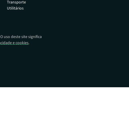
Transporte
o e recuperação
Utilitários
ispositivos.
Distribuidores
Encontre produtos Absolute
em todo o mundo.
Operadores de rede
 uso deste site significa
Impulsionando a próxima
vacidade e cookies
.
revolução na mobilidade
corporativa.
Alianças tecnológicas
Integre-se às principais
soluções de segurança.
rceiros
dade do