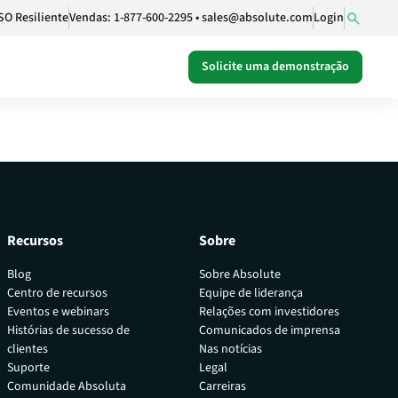
SO Resiliente
Vendas:
1-877-600-2295
•
sales@absolute.com
Login
Solicite uma demonstração
Recursos
Sobre
o definido
Blog
Sobre Absolute
Centro de recursos
Equipe de liderança
Eventos e webinars
Relações com investidores
ncia de
Histórias de sucesso de
Comunicados de imprensa
clientes
Nas notícias
Suporte
Legal
Comunidade Absoluta
Carreiras