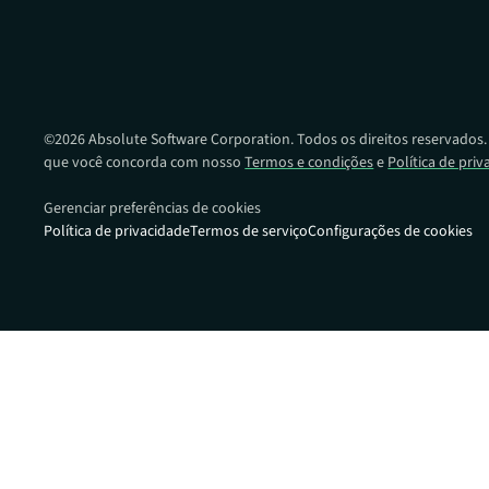
Dando-lhe uma vantagem na preparaçã
de ransomware em toda a sua frota de d
©
2026
Absolute Software Corporation. Todos os direitos reservados. O
que você concorda com nosso
Termos e condições
e
Política de pri
Gerenciar preferências de cookies
Política de privacidade
Termos de serviço
Configurações de cookies
Links rápidos:
Portal de pa
Compatibili
dispositivo