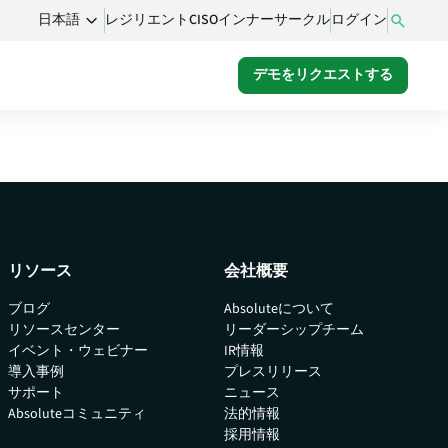
レジリエントCISOインナーサークル
ログイン
日本語
デモをリクエストする
ム
るコ
をご
リソース
会社概要
ブログ
Absoluteについて
リソースセンター
リーダーシップチーム
イベント・ウェビナー
IR情報
導入事例
プレスリリース
サポート
ニュース
Absoluteコミュニティ
法的情報
採用情報