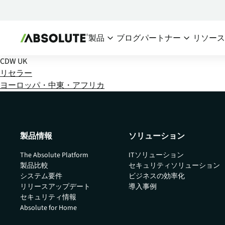
製品
ブログ
パートナー
リソー
CDW UK
セキュアエンドポイント
パートナーエコシス
チー
リセラー
ヨーロッパ・中東・アフリカ
Absolute Visibility
パートナー概要
デバイスおよびアプリケーシ
シ
パートナーを探
ョンの健全性への信頼できる
I
情報源
パートナーにな
IT
製品情報
ソリューション
Absolute Control
リスクにさらされているデバ
The Absolute Platform
ITソリューション
イスとデータを保護するため
製品比較
セキュリティソリューション
の重要な手段を提供
システム要件
ビジネスの効率化
リリースアップデート
導入事例
Absolute Resilience
セキュリティ情報
アプリケーションのセルフヒ
Absolute for Home
ーリングと確実なリスク対応
を提供