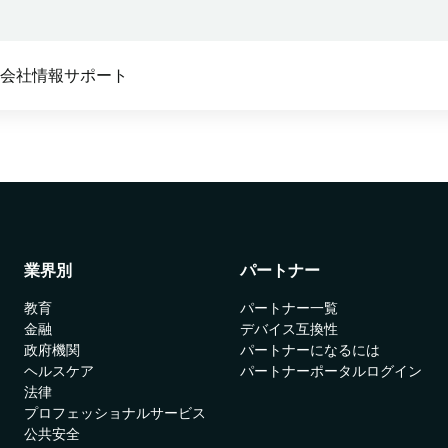
ス
会社情報
サポート
テム:
ム向け
セキュアアクセス
私たちのパートナーシップ:
Absoluteプラットフォー
Absolute製品の機能を支え
セキュリティ
Absolute Core
デバイスメーカー
ンポーネントについて詳細
ステム構成の複雑化によるセキュリティの脆弱性
モビリティと最新のエッジ技
これらの大手システムメーカ
覧ください。
す
術を考慮してゼロから設計
ーがファームウェアを組み込
T
んでいます。
る
Absolute Edge
資産の管理およびリスクの低減
クイックリンク
業界別
パートナー
サービスプロバイダー
ソフトウェア定義の境界にお
ける最適なユーザー体験を提
お客様のデバイスを管理し、
教育
パートナー一覧
Absolute Persistence
供
保護します。
金融
デバイス互換性
政府機関
パートナーになるには
デバイス互換性
Absolute Enterprise
リセラー
ヘルスケア
パートナーポータルログイン
包括的なSSEによってウェブ、
認定パートナーを通じて購入
システム要件
法律
クラウド、プライベートアプ
してください。
プロフェッショナルサービス
リ全体にわたるセキュリティ
セキュリティ対策
公共安全
ディストリビューター
管理と脅威対策を提供