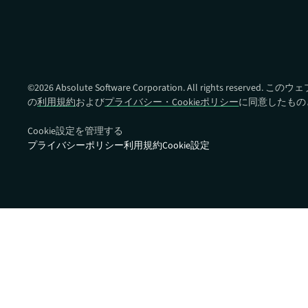
Absolute Ransomware
Response
ランサムウェアの対応準備と
復旧時間を改善
©
2026
Absolute Software Corporation. All rights reser
の
利用規約
および
プライバシー・Cookieポリシー
に同意したもの
Cookie設定を管理する
プライバシーポリシー
利用規約
Cookie設定
クイックリンク:
パートナーポータ
デバイス互換性