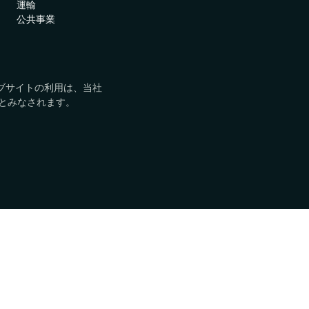
運輸
アブソリュート製品を世界中
認証
公共事業
Absolute Insights for
で見つけましょう。
Network
家庭および小規模オフィ
ネットワークオペレータ
デジタル体験の監視における
けソリューション
ー
診断と修復機能を強化
エンタープライズモビリティ
ved. このウェブサイトの利用は、当社
Absolute Secure Web
の次の革命を推進します。
とみなされます。
Gateway
テクノロジーアライアン
データを保護し、脅威を防
ス
ぎ、クラウドアプリへのアク
主要なセキュリティソリュー
セスを安全に守るウェブセキ
ションと統合できます。
ュリティ
ル