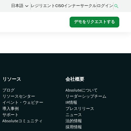
レジリエントCISOインナーサークル
ログイン
日本語
デモをリクエストする
ム
るコ
をご
リソース
会社概要
ブログ
Absoluteについて
リソースセンター
リーダーシップチーム
イベント・ウェビナー
IR情報
導入事例
プレスリリース
サポート
ニュース
Absoluteコミュニティ
法的情報
採用情報