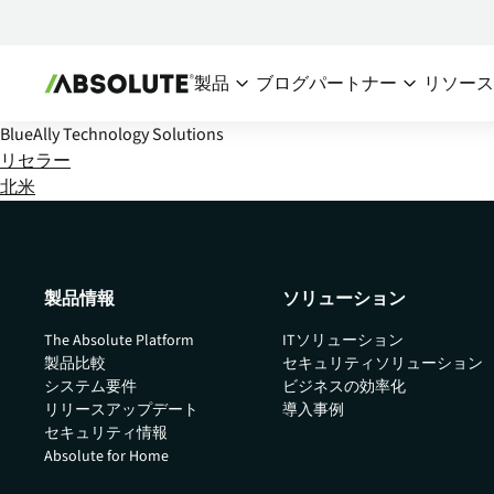
製品
ブログ
パートナー
リソー
BlueAlly Technology Solutions
セキュアエンドポイント
パートナーエコシス
チー
リセラー
北米
Absolute Visibility
パートナー概要
デバイスおよびアプリケーシ
シ
パートナーを探
ョンの健全性への信頼できる
I
情報源
パートナーにな
IT
製品情報
ソリューション
Absolute Control
リスクにさらされているデバ
The Absolute Platform
ITソリューション
イスとデータを保護するため
製品比較
セキュリティソリューション
の重要な手段を提供
システム要件
ビジネスの効率化
リリースアップデート
導入事例
Absolute Resilience
セキュリティ情報
アプリケーションのセルフヒ
Absolute for Home
ーリングと確実なリスク対応
を提供