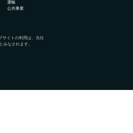
運輸
アブソリュート製品を世界中
認証
公共事業
Absolute Insights for
で見つけましょう。
Network
家庭および小規模オフィ
ネットワークオペレータ
デジタル体験の監視における
けソリューション
ー
診断と修復機能を強化
エンタープライズモビリティ
ved. このウェブサイトの利用は、当社
Absolute Secure Web
の次の革命を推進します。
とみなされます。
Gateway
テクノロジーアライアン
データを保護し、脅威を防
ス
ぎ、クラウドアプリへのアク
主要なセキュリティソリュー
セスを安全に守るウェブセキ
ションと統合できます。
ュリティ
ル