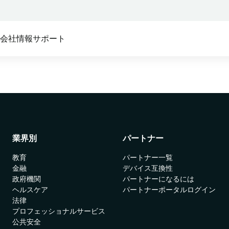
ス
会社情報
サポート
テム:
ム向け
セキュアアクセス
私たちのパートナーシップ:
Absoluteプラットフォー
Absolute製品の機能を支え
セキュリティ
Absolute Core
デバイスメーカー
ンポーネントについて詳細
ステム構成の複雑化によるセキュリティの脆弱性
モビリティと最新のエッジ技
これらの大手システムメーカ
覧ください。
す
術を考慮してゼロから設計
ーがファームウェアを組み込
T
んでいます。
る
Absolute Edge
資産の管理およびリスクの低減
クイックリンク
業界別
パートナー
サービスプロバイダー
ソフトウェア定義の境界にお
ける最適なユーザー体験を提
お客様のデバイスを管理し、
教育
パートナー一覧
Absolute Persistence
供
保護します。
金融
デバイス互換性
政府機関
パートナーになるには
デバイス互換性
Absolute Enterprise
リセラー
ヘルスケア
パートナーポータルログイン
包括的なSSEによってウェブ、
認定パートナーを通じて購入
システム要件
法律
クラウド、プライベートアプ
してください。
プロフェッショナルサービス
リ全体にわたるセキュリティ
セキュリティ対策
公共安全
ディストリビューター
管理と脅威対策を提供