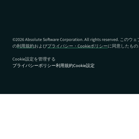
Absolute Ransomware
Response
ランサムウェアの対応準備と
復旧時間を改善
©
2026
Absolute Software Corporation. All rights reser
の
利用規約
および
プライバシー・Cookieポリシー
に同意したもの
Cookie設定を管理する
プライバシーポリシー
利用規約
Cookie設定
クイックリンク:
パートナーポータ
デバイス互換性