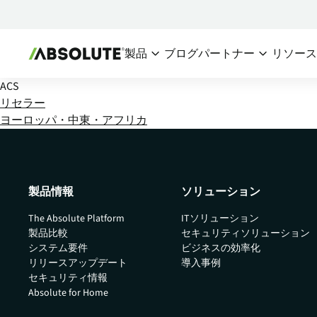
製品
ブログ
パートナー
リソー
ACS
セキュアエンドポイント
パートナーエコシス
チー
リセラー
ヨーロッパ・中東・アフリカ
Absolute Visibility
パートナー概要
デバイスおよびアプリケーシ
シ
パートナーを探
ョンの健全性への信頼できる
I
情報源
パートナーにな
IT
製品情報
ソリューション
Absolute Control
リスクにさらされているデバ
The Absolute Platform
ITソリューション
イスとデータを保護するため
製品比較
セキュリティソリューション
の重要な手段を提供
システム要件
ビジネスの効率化
リリースアップデート
導入事例
Absolute Resilience
セキュリティ情報
アプリケーションのセルフヒ
Absolute for Home
ーリングと確実なリスク対応
を提供