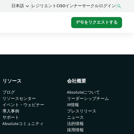
レジリエントCISOインナーサークル
ログイン
日本語
デモをリクエストする
ム
るコ
をご
リソース
会社概要
ブログ
Absoluteについて
リソースセンター
リーダーシップチーム
イベント・ウェビナー
IR情報
導入事例
プレスリリース
サポート
ニュース
Absoluteコミュニティ
法的情報
採用情報