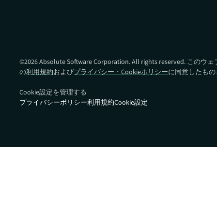
Absolute Ransomware
Response
ランサムウェアの対応準備と
復旧時間を改善
©
2026
Absolute Software Corporation. All rights reser
の
利用規約
および
プライバシー・Cookieポリシー
に同意したもの
Cookie設定を管理する
プライバシーポリシー
利用規約
Cookie設定
クイックリンク:
パートナーポータ
デバイス互換性