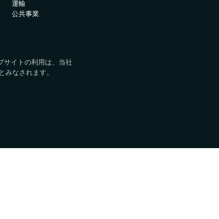
運輸
アブソリュート製品を世界中
認証
公共事業
Absolute Insights for
で見つけましょう。
Network
家庭および小規模オフィ
ネットワークオペレータ
デジタル体験の監視における
けソリューション
ー
診断と修復機能を強化
エンタープライズモビリティ
ved. このウェブサイトの利用は、当社
Absolute Secure Web
の次の革命を推進します。
とみなされます。
Gateway
テクノロジーアライアン
データを保護し、脅威を防
ス
ぎ、クラウドアプリへのアク
主要なセキュリティソリュー
セスを安全に守るウェブセキ
ションと統合できます。
ュリティ
ル