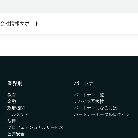
ス
会社情報
サポート
テム:
ム向け
セキュアアクセス
私たちのパートナーシップ:
Absoluteプラットフォー
Absolute製品の機能を支え
セキュリティ
Absolute Core
デバイスメーカー
ンポーネントについて詳細
ステム構成の複雑化によるセキュリティの脆弱性
モビリティと最新のエッジ技
これらの大手システムメーカ
覧ください。
す
術を考慮してゼロから設計
ーがファームウェアを組み込
T
んでいます。
る
Absolute Edge
資産の管理およびリスクの低減
クイックリンク
業界別
パートナー
サービスプロバイダー
ソフトウェア定義の境界にお
ける最適なユーザー体験を提
お客様のデバイスを管理し、
教育
パートナー一覧
Absolute Persistence
供
保護します。
金融
デバイス互換性
政府機関
パートナーになるには
デバイス互換性
Absolute Enterprise
リセラー
ヘルスケア
パートナーポータルログイン
包括的なSSEによってウェブ、
認定パートナーを通じて購入
システム要件
法律
クラウド、プライベートアプ
してください。
プロフェッショナルサービス
リ全体にわたるセキュリティ
セキュリティ対策
公共安全
ディストリビューター
管理と脅威対策を提供