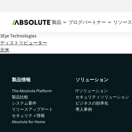
製品
ブログ
パートナー
リソー
3Eye Technologies
セキュアエンドポイント
パートナーエコシス
チー
ディストリビューター
北米
Absolute Visibility
パートナー概要
デバイスおよびアプリケーシ
シ
パートナーを探
ョンの健全性への信頼できる
I
情報源
パートナーにな
IT
製品情報
ソリューション
Absolute Control
リスクにさらされているデバ
The Absolute Platform
ITソリューション
イスとデータを保護するため
製品比較
セキュリティソリューション
の重要な手段を提供
システム要件
ビジネスの効率化
リリースアップデート
導入事例
Absolute Resilience
セキュリティ情報
アプリケーションのセルフヒ
Absolute for Home
ーリングと確実なリスク対応
を提供