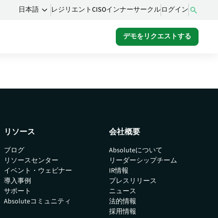
レジリエントCISOインナーサークル
ログイン
日本語
デモをリクエストする
ム
るコ
をご
リソース
会社概要
ブログ
Absoluteについて
リソースセンター
リーダーシップチーム
イベント・ウェビナー
IR情報
導入事例
プレスリリース
サポート
ニュース
Absoluteコミュニティ
法的情報
採用情報