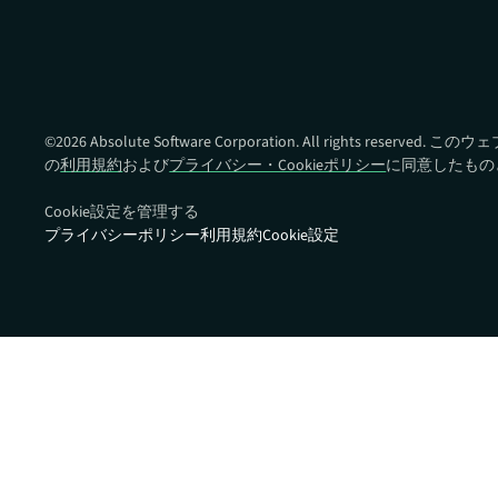
Absolute Ransomware
Response
ランサムウェアの対応準備と
復旧時間を改善
©
2026
Absolute Software Corporation. All rights reser
の
利用規約
および
プライバシー・Cookieポリシー
に同意したもの
Cookie設定を管理する
プライバシーポリシー
利用規約
Cookie設定
クイックリンク:
パートナーポータ
デバイス互換性