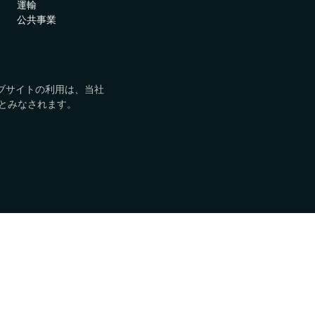
運輸
アブソリュート製品を世界中
認証
公共事業
Absolute Insights for
で見つけましょう。
Network
家庭および小規模オフィ
ネットワークオペレータ
デジタル体験の監視における
けソリューション
ー
診断と修復機能を強化
エンタープライズモビリティ
ved. このウェブサイトの利用は、当社
Absolute Secure Web
の次の革命を推進します。
とみなされます。
Gateway
テクノロジーアライアン
データを保護し、脅威を防
ス
ぎ、クラウドアプリへのアク
主要なセキュリティソリュー
セスを安全に守るウェブセキ
ションと統合できます。
ュリティ
ル