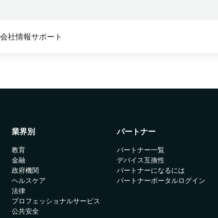
ス
会社情報
サポート
テム:
ム向け
セキュアアクセス
私たちのパートナーシップ:
Absoluteプラットフォー
Absolute製品の機能を支え
セキュリティ
Absolute Core
デバイスメーカー
ンポーネントについて詳細
ステム構成の複雑化によるセキュリティの脆弱性
モビリティと最新のエッジ技
これらの大手システムメーカ
覧ください。
す
術を考慮してゼロから設計
ーがファームウェアを組み込
T
んでいます。
る
Absolute Edge
資産の管理およびリスクの低減
クイックリンク
業界別
パートナー
サービスプロバイダー
ソフトウェア定義の境界にお
ける最適なユーザー体験を提
お客様のデバイスを管理し、
教育
パートナー一覧
Absolute Persistence
供
保護します。
金融
デバイス互換性
政府機関
パートナーになるには
デバイス互換性
Absolute Enterprise
リセラー
ヘルスケア
パートナーポータルログイン
包括的なSSEによってウェブ、
認定パートナーを通じて購入
システム要件
法律
クラウド、プライベートアプ
してください。
プロフェッショナルサービス
リ全体にわたるセキュリティ
セキュリティ対策
公共安全
ディストリビューター
管理と脅威対策を提供