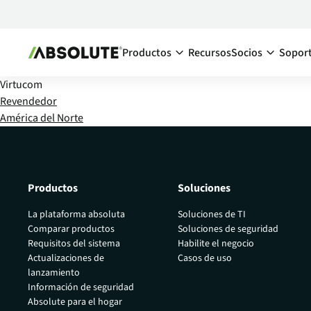
Productos
Recursos
Socios
Sopor
Virtucom
Secure Endpoint
Ecosistema d
Revendedor
América del Norte
Absolute Visibility
Descripc
Aumente la visibilidad de sus dispositi
de los so
dentro y fuera de su red corporativa
Encuentr
Absolute Control
Productos
Soluciones
Conviért
Mantenga el control de todos sus dispo
endpoint en todo momento, aunque es
La plataforma absoluta
Soluciones de TI
su red corporativa.
Comparar productos
Soluciones de seguridad
Requisitos del sistema
Habilite el negocio
Absolute Resilience
Actualizaciones de
Casos de uso
Aumente la ciberresiliencia de sus dispo
lanzamiento
endpoint y aplicaciones críticas
Información de seguridad
Absolute para el hogar
Absolute Ransomware Respons