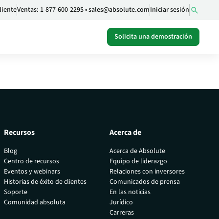
liente
Ventas:
1-877-600-2295
•
sales@absolute.com
Iniciar sesión
Solicita una demostración
Recursos
Acerca de
Blog
Acerca de Absolute
Centro de recursos
Equipo de liderazgo
Eventos y webinars
Relaciones con inversores
 de
Historias de éxito de clientes
Comunicados de prensa
Soporte
En las noticias
Comunidad absoluta
Jurídico
Carreras