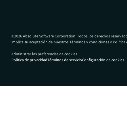
Proporcionandole una ventaja en la pr
recuperación frente al ransomware en t
de dispositivos.
©
2026
Absolute Software Corporation. Todos los derechos reservados
implica su aceptación de nuestros
Términos y condiciones
y
Política
Administrar las preferencias de cookies
Política de privacidad
Términos de servicio
Configuración de cookies
Enlaces rápid
Portal de s