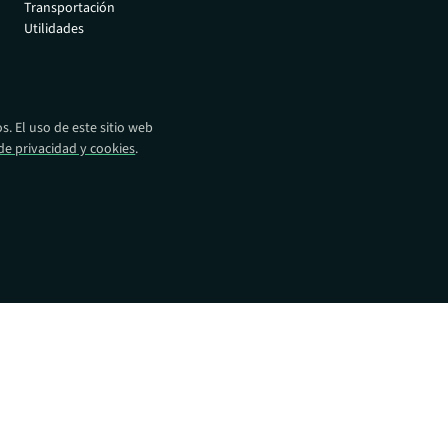
Transportación
eparación y
autorizados.
Utilidades
oda su flota
Distribuidores
Encuentre productos
Absolute en todo el
mundo.
. El uso de este sitio web
 de privacidad y cookies
.
Operadores de red
Impulsamos la próxima
revolución en la movilidad
empresarial.
Alianzas tecnológicas
Intégralo con las
principales soluciones de
seguridad.
os:
ocios