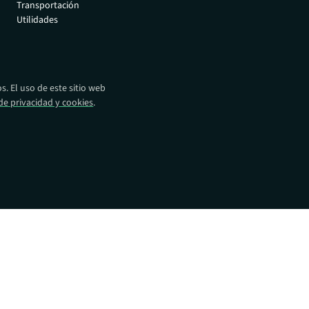
Transportación
eparación y
autorizados.
Utilidades
oda su flota
Distribuidores
Encuentre productos
Absolute en todo el
mundo.
. El uso de este sitio web
 de privacidad y cookies
.
Operadores de red
Impulsamos la próxima
revolución en la movilidad
empresarial.
Alianzas tecnológicas
Intégralo con las
principales soluciones de
seguridad.
os:
ocios