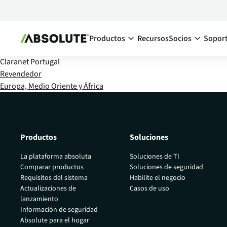
Productos
Recursos
Socios
Sopor
Claranet Portugal
Secure Endpoint
Ecosistema d
Revendedor
Europa, Medio Oriente y África
Absolute Visibility
Descripc
Aumente la visibilidad de sus dispositi
de los so
dentro y fuera de su red corporativa
Encuentr
Absolute Control
Productos
Soluciones
Conviért
Mantenga el control de todos sus dispo
endpoint en todo momento, aunque es
La plataforma absoluta
Soluciones de TI
su red corporativa.
Comparar productos
Soluciones de seguridad
Requisitos del sistema
Habilite el negocio
Absolute Resilience
Actualizaciones de
Casos de uso
Aumente la ciberresiliencia de sus dispo
lanzamiento
endpoint y aplicaciones críticas
Información de seguridad
Absolute para el hogar
Absolute Ransomware Respons