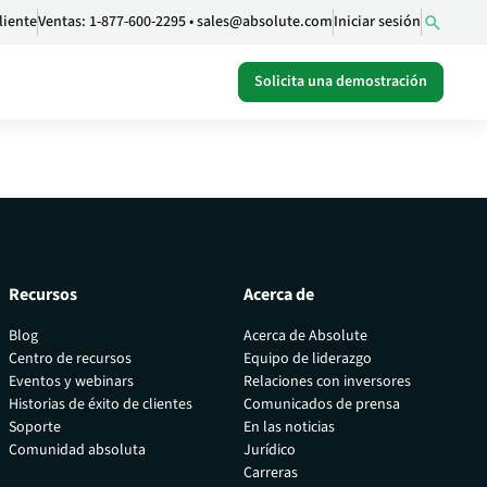
liente
Ventas:
1-877-600-2295
•
sales@absolute.com
Iniciar sesión
Solicita una demostración
Recursos
Acerca de
Blog
Acerca de Absolute
Centro de recursos
Equipo de liderazgo
Eventos y webinars
Relaciones con inversores
 de
Historias de éxito de clientes
Comunicados de prensa
Soporte
En las noticias
Comunidad absoluta
Jurídico
Carreras