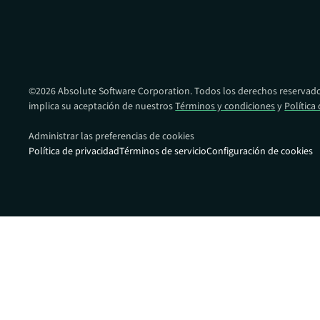
Proporcionandole una ventaja en la pr
recuperación frente al ransomware en t
de dispositivos.
©
2026
Absolute Software Corporation. Todos los derechos reservados
implica su aceptación de nuestros
Términos y condiciones
y
Política
Administrar las preferencias de cookies
Política de privacidad
Términos de servicio
Configuración de cookies
Enlaces rápid
Portal de s