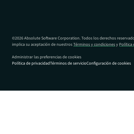
Proporcionandole una ventaja en la pr
recuperación frente al ransomware en t
de dispositivos.
©
2026
Absolute Software Corporation. Todos los derechos reservados
implica su aceptación de nuestros
Términos y condiciones
y
Política
Administrar las preferencias de cookies
Política de privacidad
Términos de servicio
Configuración de cookies
Enlaces rápid
Portal de s