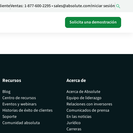
liente
Ventas:
1-877-600-2295
•
sales@absolute.com
Iniciar sesión
Solicita una demostración
Recursos
Acerca de
Blog
Acerca de Absolute
Centro de recursos
Equipo de liderazgo
Eventos y webinars
Relaciones con inversores
 de
Historias de éxito de clientes
Comunicados de prensa
Soporte
En las noticias
Comunidad absoluta
Jurídico
Carreras