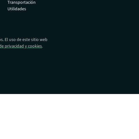
Transportación
eparación y
autorizados.
Utilidades
oda su flota
Distribuidores
Encuentre productos
Absolute en todo el
mundo.
. El uso de este sitio web
 de privacidad y cookies
.
Operadores de red
Impulsamos la próxima
revolución en la movilidad
empresarial.
Alianzas tecnológicas
Intégralo con las
principales soluciones de
seguridad.
os:
ocios