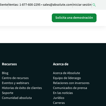
liente
Ventas:
1-877-600-2295
•
sales@absolute.com
Iniciar sesión
Solicita una demostración
Recursos
Acerca de
Blog
Acerca de Absolute
Centro de recursos
Equipo de liderazgo
Eventos y webinars
Relaciones con inversores
 de
Historias de éxito de clientes
Comunicados de prensa
Soporte
En las noticias
Comunidad absoluta
Jurídico
Carreras