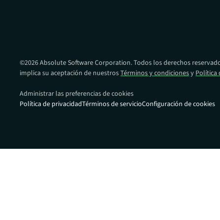
Proporcionandole una ventaja en la pr
recuperación frente al ransomware en t
de dispositivos.
©
2026
Absolute Software Corporation. Todos los derechos reservados
implica su aceptación de nuestros
Términos y condiciones
y
Política
Administrar las preferencias de cookies
Política de privacidad
Términos de servicio
Configuración de cookies
Enlaces rápid
Portal de s