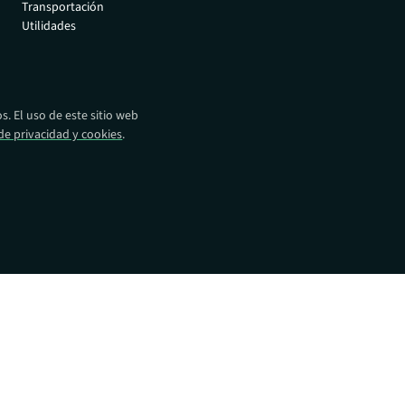
Transportación
eparación y
autorizados.
Utilidades
oda su flota
Distribuidores
Encuentre productos
Absolute en todo el
mundo.
. El uso de este sitio web
 de privacidad y cookies
.
Operadores de red
Impulsamos la próxima
revolución en la movilidad
empresarial.
Alianzas tecnológicas
Intégralo con las
principales soluciones de
seguridad.
os:
ocios