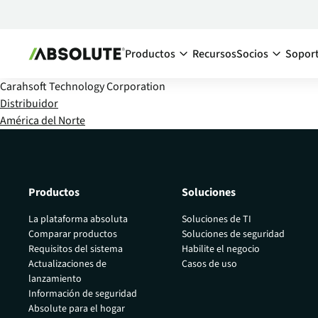
Productos
Recursos
Socios
Sopor
Carahsoft Technology Corporation
Secure Endpoint
Ecosistema d
Distribuidor
América del Norte
Absolute Visibility
Descripc
Aumente la visibilidad de sus dispositi
de los so
dentro y fuera de su red corporativa
Encuentr
Absolute Control
Productos
Soluciones
Conviért
Mantenga el control de todos sus dispo
endpoint en todo momento, aunque es
La plataforma absoluta
Soluciones de TI
su red corporativa.
Comparar productos
Soluciones de seguridad
Requisitos del sistema
Habilite el negocio
Absolute Resilience
Actualizaciones de
Casos de uso
Aumente la ciberresiliencia de sus dispo
lanzamiento
endpoint y aplicaciones críticas
Información de seguridad
Absolute para el hogar
Absolute Ransomware Respons